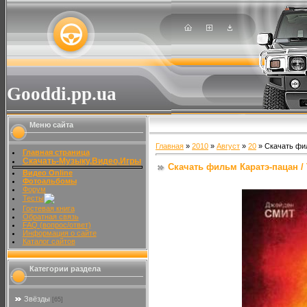
Gooddi.pp.ua
Меню сайта
Главная
»
2010
»
Август
»
20
» Скачать фил
Главная страница
Скачать-Музыку,Видео,Игры
Скачать фильм Каратэ-пацан / T
Видео Online
Фотоальбомы
Форум
Тесты
Гостевая книга
Обратная связь
FAQ (вопрос/ответ)
Информация о сайте
Каталог сайтов
Категории раздела
Звёзды
[65]