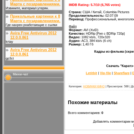
Марта с поздравлениями.
IMDB Rating: 5.7/10 (6,765 votes)
Извините, материал утерян.
Страна:
США / Китай, Columbia Pictures
Продолжительность:
02:07:09
Прикольные картинки к 8
Перевод:
Профессиональный, многоголо
Марта с поздравлениями.
Где нахрен роаботающие с сылки
Файл
Формат:
AVI (XviD)
Avira Free Antivirus 2012
Качество:
HDRip [Рип с BDRip 720p]
Видео:
1082 kb/s, 720x320
12.0.0.861
Аудио:
AC3, 384 kb/s (6 ch)
krtay
Размер:
1,40 Гб
Avira Free Antivirus 2012
Кадры из фильма (скри
12.0.0.861
gp3ct
Скачать "Каратэ-
Letitbit
|
Vip-file
|
Shareflare
|
D
Мини-чат
Категория
:
НОВИНКИ КИНО
|
Просмотров
:
588
|
Д
Похожие материалы
Всего комментариев
:
0
Добавлять комментарии мо