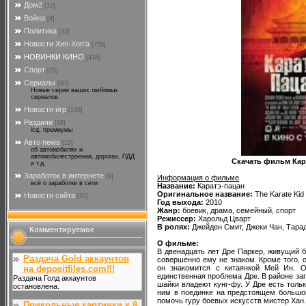
Дом2
[12]
Война
[4]
Политика
[32]
Новости Хип-Хоп'а
[755]
НОВИНКИ КИНО
[416]
Спорт
[25]
Сериалы
[50]
Новые серии ваших любимых
сериалов.
Новости игр
[136]
Раздачи
[38]
icq, премиумы
Авто news
[15]
об автомобилях и
автомобилестроении, дорогах, ПДД
Скачать фильм Кара
и т.д.
Заработок в интернете
[9]
Информация о фильме
всё о заработке в сети
Название:
Каратэ-пацан
Оригинальное название:
The Karate Kid
Новости сайта
[20]
Год выхода:
2010
Жанр:
боевик, драма, семейный, спорт
Режиссер:
Харольд Цварт
В ролях:
Джейден Смит, Джеки Чан, Тара
Комментируемое
О фильме:
В двенадцать лет Дре Паркер, живущий б
Раздача Gold аккаунтов
совершенно ему не знаком. Кроме того, 
он знакомится с китаянкой Мей Ин. О
на depositfiles.com!!!
единственная проблема Дре. В районе за
Раздача Голд аккаунтов
шайки владеют кунг-фу. У Дре есть толь
остановлена.
ним в поединке на предстоящем большом
помочь гуру боевых искусств мистер Хан.
Прикольные картинки к 8