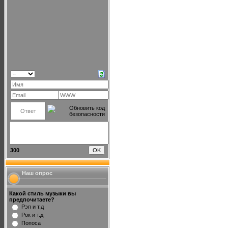
300
Наш опрос
Какой стиль музыки вы
предпочитаете?
Рэп и т.д
Рок и т.д
Попоса