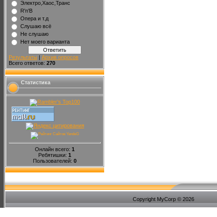
Электро,Хаос,Транс
R'n'B
Опера и т.д
Слушаю всё
Не слушаю
Нет моего варианта
Результаты
|
Архив опросов
Всего ответов:
270
Статистика
Онлайн всего:
1
Ребятишки:
1
Пользователей:
0
Copyright MyCorp © 2026