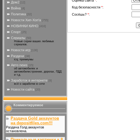
Оценка сайта
*
:
Дом2
[12]
Код безопасности
*
:
Война
[4]
Политика
Сосёшь?
*
:
[32]
Новости Хип-Хоп'а
[755]
НОВИНКИ КИНО
[416]
Спорт
[25]
Сериалы
[50]
Новые серии ваших любимых
сериалов.
Новости игр
[136]
Раздачи
[38]
icq, премиумы
Авто news
[15]
об автомобилях и
автомобилестроении, дорогах, ПДД
и т.д.
Заработок в интернете
[9]
всё о заработке в сети
Новости сайта
[20]
Комментируемое
Раздача Gold аккаунтов
на depositfiles.com!!!
Раздача Голд аккаунтов
остановлена.
Прикольные картинки к 8