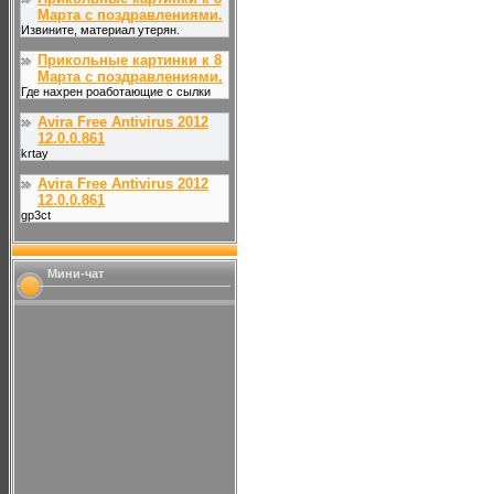
Марта с поздравлениями.
Извините, материал утерян.
Прикольные картинки к 8
Марта с поздравлениями.
Где нахрен роаботающие с сылки
Avira Free Antivirus 2012
12.0.0.861
krtay
Avira Free Antivirus 2012
12.0.0.861
gp3ct
Мини-чат