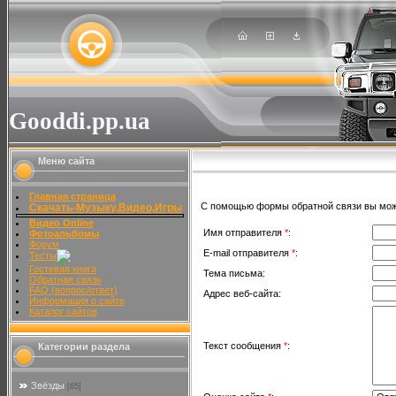
Gooddi.pp.ua
Меню сайта
Главная страница
С помощью формы обратной связи вы може
Скачать-Музыку,Видео,Игры
Видео Online
Имя отправителя
*
:
Фотоальбомы
Форум
E-mail отправителя
*
:
Тесты
Гостевая книга
Тема письма:
Обратная связь
FAQ (вопрос/ответ)
Адрес веб-сайта:
Информация о сайте
Каталог сайтов
Текст сообщения
*
:
Категории раздела
Звёзды
[65]