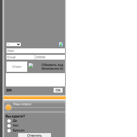
300
Наш опрос
Вы курите?
Да.
Нет.
Бросил.