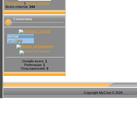
Результаты
|
Архив опросов
Всего ответов:
244
Статистика
Онлайн всего:
1
Ребятишки:
1
Пользователей:
0
Copyright MyCorp © 2026