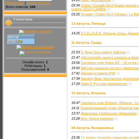
14:20
Rage: дата выхода
(0)
Результаты
|
Архив опросов
03:34
Online / Онлайн DivX Кошки против со
Всего ответов:
244
Galore (2010) CAMRip
(0)
03:25
Онлайн / Online DivX Облава / La Ra
Статистика
13 Августа, Пятница
14:25
S.T.A.L.K.E.R. Легенды Зоны. Джоке
11 Августа, Среда
21:53
О Леди Гага снимут байопик
(0)
21:47
«Мстителей» начнут снимать в февр
Онлайн всего:
1
19:56
Смотреть клип Noize MC - 10 суток 
Ребятишки:
1
19:50
Will.I.Am назначен на пост директо
Пользователей:
0
17:41
Джедаи оставили PSP
(0)
17:34
Naughty Bear: бесплатное дополнен
17:29
Mafia II: Русская демоверсия!
(0)
10 Августа, Вторник
16:47
Смотреть клип Eminem, Rihanna - Lo
14:11
Локализованный тизер «Пиратов Кар
13:37
Драконика: Глобальное обновление
(
13:28
Aion: Эпоха перемен
(0)
08 Августа, Воскресенье
23:36
T.I. может потерять лицензию на работ