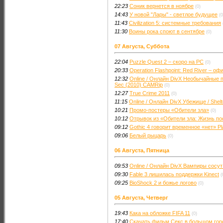
22:23
Соник вернется в ноябре
(0)
14:43
У новой "Лары" - светлое будущее
(0
11:43
Civilization 5: системные требования
11:30
Воины рока споют в сентябре
(0)
07 Августа, Суббота
22:04
Puzzle Quest 2 – скоро на PC
(0)
20:33
Operation Flashpoint: Red River – о
12:32
Online / Онлайн DivX Необычайные пр
Sec (2010) CAMRip
(0)
12:27
True Crime 2011
(0)
11:15
Online / Онлайн DivX Убежище / Shel
10:21
Промо-постеры «Обители зла»
(0)
10:12
Отрывок из «Обители зла: Жизнь по
09:12
Gothic 4 говорит временное «нет» Pla
09:06
Белый рыцарь
(0)
06 Августа, Пятница
09:53
Online / Онлайн DivX Вампиры сосут
09:30
Fable 3 лишилась поддержки Kinect
(
09:25
BioShock 2 и божье логово
(0)
05 Августа, Четверг
19:43
Кака на обложке FIFA 11
(0)
17:40
Скачать фильм Секс в большом город