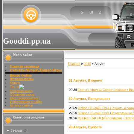
Gooddi.pp.ua
Меню сайта
Главная
»
2010
»
Август
Главная страница
Скачать-Музыку,Видео,Игры
Видео Online
Фотоальбомы
31 Августа, Вторник
Форум
Тесты
20:38
Скачать фильм Сопротивление / Bea
Гостевая книга
Обратная связь
FAQ (вопрос/ответ)
30 Августа, Понедельник
Информация о сайте
Каталог сайтов
23:09
Online / Онлайн DivX Служить и защи
22:50
Online / Онлайн DivX Неудержимые /
Категории раздела
01:36
Guf feat. TAHDEM Foundation - Sverk
28 Августа, Суббота
Звёзды
[65]