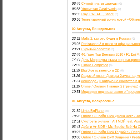
06:44
Скупой платит дважды
(0)
06:38
Увесистая Castlevania
(0)
06:33
Play, CREATE, Share
(0)
00:56
Телевизионный ролик новой «Обите
02 Августа, Понедельник
23:32
Mafia 2: как это будет в России
(0)
23:26
Resistance 3 в шаге от официальног
23:21
Скрытый саботаж
(0)
22:44
Ф1 Гран При Венгрии 2010 / F1 Eni M
14:44
Дочь Морфеуса стала порноактрисо
12:07
Finally Completed
(0)
11:59
BlazBlue останется в 2D
(0)
11:29
Седьмой сезон Доктора Хауса под у
11:23
Леонардо Ди Каприо не снимется в 
11:19
Online / Онлайн Титаник 2 (трейлер)
10:51
Медведев подписал закон о "профе
01 Августа, Воскресенье
21:39
LimboBigPlanet
(0)
18:26
Online / Онлайн DivX Джона Хекс / J
12:51
Смотреть онлайн ТАН МЭЙ feat. Акин
03:43
Дабл и Ar-SiDE - Мы Берём Всё На С
03:27
Online / Онлайн DivX Гадкий я / De
03:06
Online / Онлайн DivX Хищники / Pred