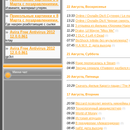
Марта с поздравлениями.
22 Августа, Воскресенье
Извините, материал утерян.
Прикольные картинки к 8
13:33
Online / Онлайн DivX Сутенер / Le m
Марта с поздравлениями.
13:21
Online / Онлайн DivX Черная смерть 
Где нахрен роаботающие с сылки
11:31
3 отрывка из фильма «Хроники Нарн
11:20
Drake, Lil Wayne "Miss Me"
(0)
Avira Free Antivirus 2012
10:43
2 DLC 4 Left 4 Dead
12.0.0.861
(0)
krtay
07:57
BioShock Infinite без мультиплеера?
(
07:45
H.A.W.X. 2: дата выхода
(0)
Avira Free Antivirus 2012
12.0.0.861
21 Августа, Суббота
gp3ct
09:05
Rage прописалась в Steam
(0)
04:48
Звезда сериала «Универ» разбился
Мини-чат
20 Августа, Пятница
10:29
Скачать фильм Каратэ-пацан / The K
17 Августа, Вторник
20:56
Blizzard позволит менять никнеймы в 
20:53
Технологичный авиадиспетчер
(0)
09:26
World of Money
(0)
09:06
История игрушек
(0)
08:49
В преддверии «Армагеддона»
(0)
08:45
nail'd: дата выхода
(0)