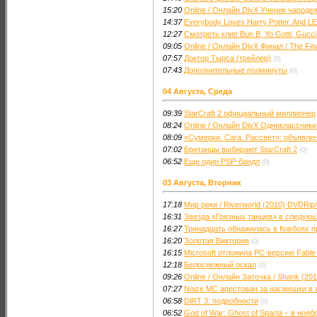
15:20
Online / Онлайн DivX Ученик чародея 
14:37
Everybody Loves Harry Potter. And L
12:27
Смотреть клип Bun B, Yo Gotti, Gucci
09:05
Online / Онлайн DivX Финал / The Fin
07:57
Доктор Тырса (трейлер)
(0)
07:43
Дополнительные полминуты
(0)
04 Августа, Среда
09:39
StarCraft 2 официальный миллионер
08:24
Online / Онлайн DivX Одноклассники
08:09
«Сумерки. Сага. Рассвет»: объявле
07:02
Британцы выбирают StarCraft 2
(0)
06:52
Еще один PSP-бандл
(0)
03 Августа, Вторник
17:18
Мир реки / Riverworld (2010) DVDRi
16:31
Звезда «Грязных танцев» в следующ
16:27
Тринадцать обнажилась в Ковбоях 
16:20
Золотая Виктория
(0)
16:15
Microsoft отложила PC-версию Fable
12:18
Белоснежный оскал
(0)
09:26
Online / Онлайн Заточка / Shank (20
07:27
Noize MC арестован за насмешки в 
06:58
DiRT 3: подробности
(0)
06:52
God of War: Ghost of Sparta – в нояб