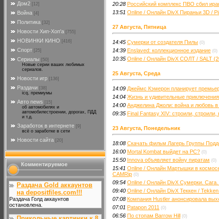
Дом2
20:28
Российский комплекс ПВО сбил ира
[12]
13:51
Online / Онлайн DivX Пираньи 3D / P
Война
[4]
Политика
[32]
27 Августа, Пятница
Новости Хип-Хоп'а
[755]
НОВИНКИ КИНО
[416]
14:45
Сумерки от создателя Пилы
(0)
Спорт
14:39
Enslaved: коллекционное издание
[25]
(0)
10:35
Online / Онлайн DivX СОЛТ / SALT (
Сериалы
[50]
Новые серии ваших любимых
сериалов.
25 Августа, Среда
Новости игр
[136]
Раздачи
[38]
14:09
Джеймс Кэмерон планирует премьеру
icq, премиумы
14:04
Жизнь и удивительные приключения
Авто news
[15]
14:00
Анджелина Джоли: война и любовь в
об автомобилях и
автомобилестроении, дорогах, ПДД
09:35
Final Fantasy XIV: строили, строили,
и т.д.
Заработок в интернете
[9]
23 Августа, Понедельник
всё о заработке в сети
Новости сайта
[20]
18:08
Скачать фильм Лагерь Группы Подде
16:00
Mortal Kombat выйдет на PC?
(0)
15:50
Innova объявляет войну пиратам
(0)
Комментируемое
15:41
Online / Онлайн Мартышки в космосе:
CAMRip
(0)
09:54
Online / Онлайн DivX Сумерки. Сага. 
Раздача Gold аккаунтов
09:40
Online / Онлайн DivX Теккен / Tekke
на depositfiles.com!!!
Раздача Голд аккаунтов
07:08
Компания Hustler анонсировала вых
остановлена.
07:01
Patapon 2011
(0)
06:56
По стопам Barrow Hill
(0)
Прикольные картинки к 8