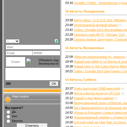
03:16
Онлайн / Online - Кремлёвские курс
16 Августа, Понедельник
23:58
Kanye West - G.O.O.D. Ass (Mixtape)
23:48
Неопознанный игровой объект
(0)
23:41
Online / Онлайн DivX Фотографии пр
23:29
Смотреть клип АК-47, Ноггано, Guf -
20:28
Скачать фильм Центурион / Centurio
15 Августа, Воскресенье
22:09
«Миссия невыполнима 4»: новости
(
18:49
Новый трек Diddy ft. Lil' Wayne & Jus
18:38
Новый трек от Kid Cudi и Kanye West
18:21
Online / Онлайн DivX Центурион / Ce
14 Августа, Суббота
300
20:37
Drake выпускает R&B-микстейп
(0)
20:28
Shyne ответил на шутку 50 Cent
(0)
Наш опрос
15:12
Новый судья Дредд найден
(0)
15:06
Международный тизер «Обители зл
Вы курите?
14:55
Багз Банни вернётся на большие эк
Да.
14:51
«Назад в будущее» снова в кинотеа
Нет.
14:41
Локализованный трейлер к «Гарри П
Бросил.
14:26
Guf снял клип на трек "Как это было