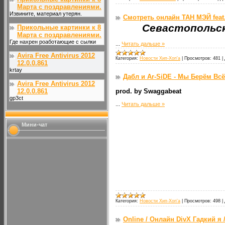
Марта с поздравлениями.
Извините, материал утерян.
Смотреть онлайн ТАН МЭЙ feat.
Севастопольск
Прикольные картинки к 8
Марта с поздравлениями.
Где нахрен роаботающие с сылки
...
Читать дальше »
Avira Free Antivirus 2012
Категория:
Новости Хип-Хоп'а
|
Просмотров:
481
|
12.0.0.861
krtay
Дабл и Ar-SiDE - Мы Берём Всё
Avira Free Antivirus 2012
12.0.0.861
prod. by Swaggabeat
gp3ct
...
Читать дальше »
Мини-чат
Категория:
Новости Хип-Хоп'а
|
Просмотров:
498
|
Online / Онлайн DivX Гадкий я