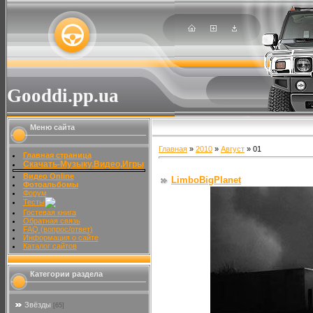
Gooddi.pp.ua
Меню сайта
Главная
»
2010
»
Август
»
01
Главная страница
Скачать-Музыку,Видео,Игры
Видео Online
LimboBigPlanet
Фотоальбомы
Форум
Тесты
Гостевая книга
Обратная связь
FAQ (вопрос/ответ)
Информация о сайте
Каталог сайтов
Категории раздела
Звёзды
[65]