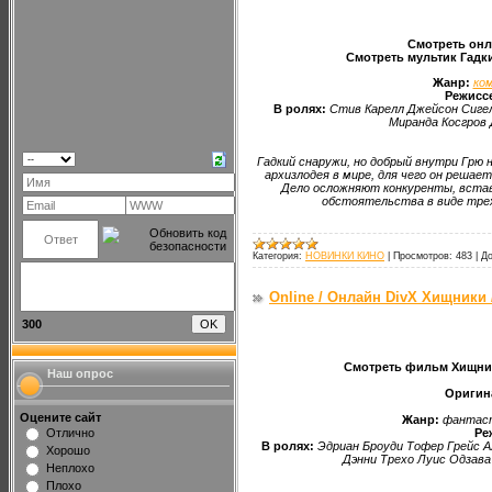
Смотреть онла
Смотреть мультик Гадкий
Жанр:
ко
Режисс
В ролях:
Стив Карелл Джейсон Сиге
Миранда Косгров
Гадкий снаружи, но добрый внутри Грю 
архизлодея в мире, для чего он решае
Дело осложняют конкуренты, встав
обстоятельства в виде трех
Категория:
НОВИНКИ КИНО
|
Просмотров:
483
|
До
Online / Онлайн DivX Хищники /
300
Смотреть фильм Хищники 
Наш опрос
Оригин
Оцените сайт
Жанр:
фантаст
Отлично
Ре
В ролях:
Эдриан Броуди Тофер Грейс А
Хорошо
Дэнни Трехо Луис Одзава
Неплохо
Плохо