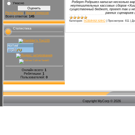
Роберт Родригез написал несколько вар
Ужасно
неутешительных кассовых сборов «Хищн
существенный бюджет, проект так и не 
Результаты
|
Архив опросов
ранних сценариев 
Всего ответов:
145
Категория:
НОВИНКИ КИНО
|
Просмотров:
611
|
До
Статистика
Онлайн всего:
1
Ребятишки:
1
Пользователей:
0
Copyright MyCorp © 2026