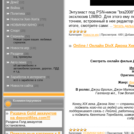
Дом2
[12]
Война
[4]
Энтузиаст под PSN-ником "bra2008"
Политика
[32]
эксклюзив LIMBO. Для этого ему пот
Новости Хип-Хоп'а
[755]
точнее, встроенный в нее редактор
НОВИНКИ КИНО
итоге, смотрите сами:
[416]
...
Читать дальш
Спорт
[25]
Категория:
Новости игр
|
Просмотров:
449
|
Добави
Сериалы
[50]
Новые серии ваших любимых
сериалов.
Online / Онлайн DivX Джона Хек
Новости игр
[136]
Раздачи
[38]
icq, премиумы
Смотреть онлайн фильм Джо
Авто news
[15]
об автомобилях и
Ин
автомобилестроении, дорогах, ПДД
Н
и т.д.
Оригина
Заработок в интернете
[9]
всё о заработке в сети
Жанр:
бо
Новости сайта
Реж
[20]
В ролях:
Джош Бролин, Джон Малко
Галлахер мл., Том Вопа
Комментируемое
Конец XIX века. Джона Хекс — странни
поймать кого-то из людей или нечто
поддерживает связь с Лейлой, работниц
Раздача Gold аккаунтов
и поймать Квентина Тернбалла, шама
на depositfiles.com!!!
собр
Раздача Голд аккаунтов
остановлена.
Прикольные картинки к 8
Категория:
НОВИНКИ КИНО
|
Просмотров:
508
|
До