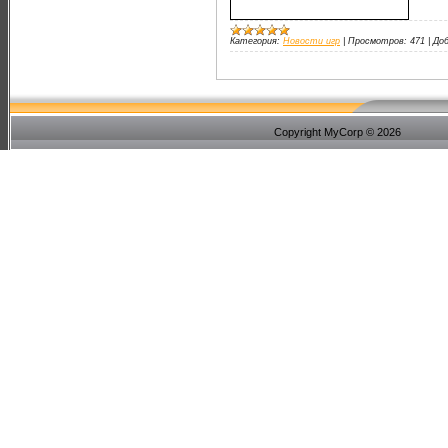
Категория:
Новости игр
|
Просмотров:
471
|
Доб
Copyright MyCorp © 2026