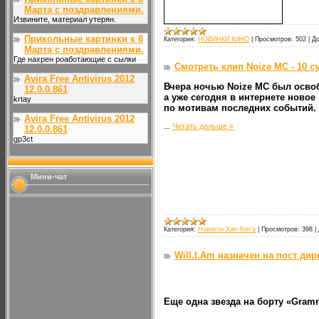
Марта с поздравлениями.
Извините, материал утерян.
Прикольные картинки к 8
Категория:
НОВИНКИ КИНО
|
Просмотров:
502
|
До
Марта с поздравлениями.
Где нахрен роаботающие с сылки
Смотреть клип Noize MC - 10 су
Avira Free Antivirus 2012
Вчера ночью Noize MC был осво
12.0.0.861
а уже сегодня в интернете новое
krtay
по мотивам последних событий.
Avira Free Antivirus 2012
...
Читать дальше »
12.0.0.861
gp3ct
Мини-чат
Категория:
Новости Хип-Хоп'а
|
Просмотров:
398
|
Will.I.Am назначен на пост ди
Еще одна звезда на борту «Gram