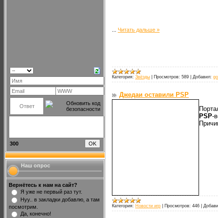
...
Читать дальше »
Категория:
Звёзды
|
Просмотров:
589
|
Добавил:
go
Джедаи оставили PSP
Порт
PSP
-
Прич
300
Наш опрос
Вернётесь к нам на сайт?
Я уже не первый раз тут.
Нуу.. в закладки добавлю, а там
Категория:
Новости игр
|
Просмотров:
446
|
Добави
посмотрим.
Да, конечно!