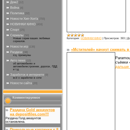
Дом2
[12]
Война
[4]
Политика
[32]
Новости Хип-Хоп'а
[755]
НОВИНКИ КИНО
[416]
Спорт
[25]
Сериалы
[50]
Новые серии ваших любимых
Категория:
НОВИНКИ КИНО
|
Просмотров:
393
|
До
сериалов.
Новости игр
[136]
«Мстителей» начнут снимать в
Раздачи
[38]
icq, премиумы
Paramou
Авто news
[15]
съёмки 
об автомобилях и
дальше 
автомобилестроении, дорогах, ПДД
и т.д.
Заработок в интернете
[9]
всё о заработке в сети
Новости сайта
[20]
Комментируемое
Раздача Gold аккаунтов
на depositfiles.com!!!
Раздача Голд аккаунтов
остановлена.
Прикольные картинки к 8