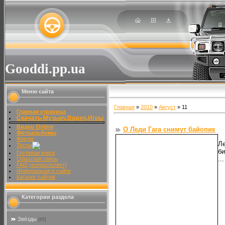
Gooddi.pp.ua
Меню сайта
Главная
»
2010
»
Август
»
11
Главная страница
Скачать-Музыку,Видео,Игры
Видео Online
О Леди Гага снимут байопик
Фотоальбомы
Форум
Ле
Тесты
би
Гостевая книга
..
Обратная связь
FAQ (вопрос/ответ)
Информация о сайте
Каталог сайтов
Категории раздела
Звёзды
[65]