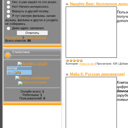
Нет, я уже нашёл то что искал.
Naughty Bear: бесплатное доп
Нет! Ничего интересного.
Вернусь и друзей позову.
Пользо
Я тут смотрю фильмы, качаю
получ
музыку, фильмы и другое и уходить
допол
не собираюсь.
Даже адрес запомнил.
Результаты
|
Архив опросов
Всего ответов:
86
Статистика
Категория:
Новости игр
|
Просмотров:
439
|
Добави
Mafia II: Русская демоверсия!
Компа
цифро
демо
Онлайн всего:
1
Ребятишки:
1
заруб
Пользователей:
0
появит