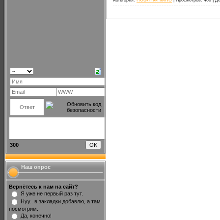
Категория:
НОВИНКИ КИНО
|
Просмотров:
400
|
До
300
Наш опрос
Вернётесь к нам на сайт?
Я уже не первый раз тут.
Нуу.. в закладки добавлю, а там
посмотрим.
Да, конечно!