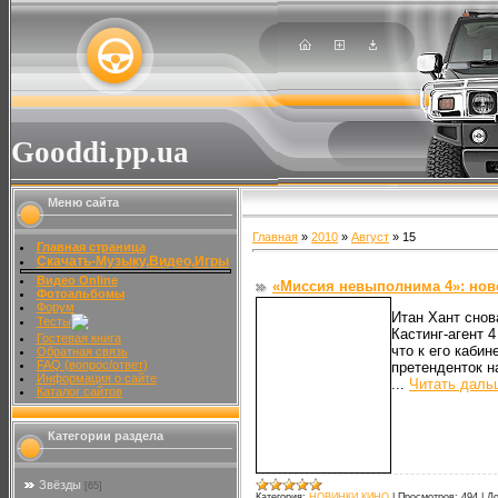
Gooddi.pp.ua
Меню сайта
Главная
»
2010
»
Август
»
15
Главная страница
Скачать-Музыку,Видео,Игры
Видео Online
«Миссия невыполнима 4»: нов
Фотоальбомы
Форум
Итан Хант снов
Тесты
Кастинг-агент 
Гостевая книга
что к его каби
Обратная связь
FAQ (вопрос/ответ)
претенденток н
Информация о сайте
...
Читать даль
Каталог сайтов
Категории раздела
Звёзды
[65]
Категория:
НОВИНКИ КИНО
|
Просмотров:
494
|
До