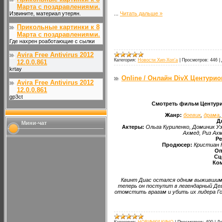
Марта с поздравлениями.
Извините, материал утерян.
...
Читать дальше »
Прикольные картинки к 8
Марта с поздравлениями.
Где нахрен роаботающие с сылки
Avira Free Antivirus 2012
Категория:
Новости Хип-Хоп'а
|
Просмотров:
446
|
12.0.0.861
krtay
Online / Онлайн DivX Центурион
Avira Free Antivirus 2012
12.0.0.861
gp3ct
Смотреть фильм Центурион
Жанр:
боевик
,
драма
,
Д
Мини-чат
Актеры:
Ольга Куриленко, Доминик Уэ
Ахмед, Риз Ах
Ре
Продюсер:
Кристиан 
Оп
Сц
Ко
Квинт Диас остался одним выжившим 
теперь он поступит в легендарный Дев
отомстить врагам и убить их лидера Го