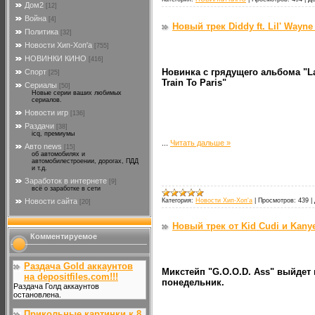
Дом2
[12]
Война
[4]
Новый трек Diddy ft. Lil' Wayne
Политика
[32]
Новости Хип-Хоп'а
[755]
НОВИНКИ КИНО
[416]
Новинка с грядущего альбома "L
Спорт
[25]
Train To Paris"
Сериалы
[50]
Новые серии ваших любимых
сериалов.
Новости игр
[136]
Раздачи
[38]
icq, премиумы
...
Читать дальше »
Авто news
[15]
об автомобилях и
автомобилестроении, дорогах, ПДД
и т.д.
Заработок в интернете
[9]
всё о заработке в сети
Новости сайта
Категория:
Новости Хип-Хоп'а
|
Просмотров:
439
|
[20]
Новый трек от Kid Cudi и Kany
Комментируемое
Раздача Gold аккаунтов
Микстейп "G.O.O.D. Ass" выйдет 
на depositfiles.com!!!
понедельник.
Раздача Голд аккаунтов
остановлена.
Прикольные картинки к 8