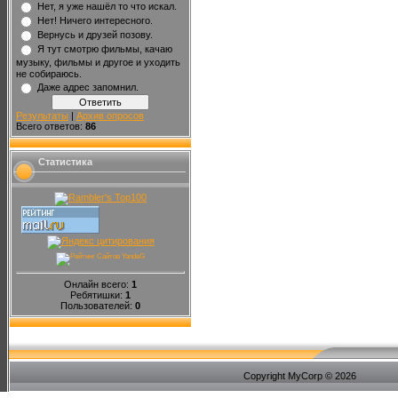
Нет, я уже нашёл то что искал.
Нет! Ничего интересного.
Вернусь и друзей позову.
Я тут смотрю фильмы, качаю
музыку, фильмы и другое и уходить
не собираюсь.
Даже адрес запомнил.
Результаты
|
Архив опросов
Всего ответов:
86
Статистика
Онлайн всего:
1
Ребятишки:
1
Пользователей:
0
Copyright MyCorp © 2026